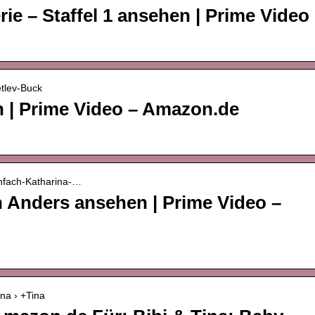
rie – Staffel 1 ansehen | Prime Video
etlev-Buck
n | Prime Video – Amazon.de
infach-Katharina-…
h Anders ansehen | Prime Video –
na › +Tina