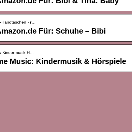
mazon.de Für: Bibi & Tina: Baby
i-Handtaschen › r…
mazon.de Für: Schuhe – Bibi
ic-Kindermusik-H…
ime Music: Kindermusik & Hörspiele