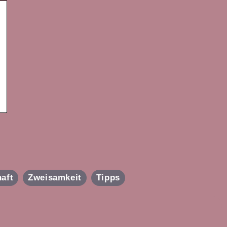
aft
Zweisamkeit
Tipps