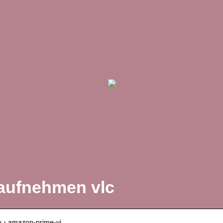
aufnehmen vlc
o › amazon-prime-vi…