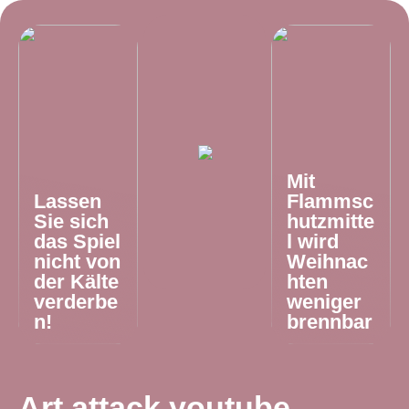
Mit
Lassen
Flammsc
Sie sich
hutzmitte
das Spiel
l wird
nicht von
Weihnac
der Kälte
hten
verderbe
weniger
n!
brennbar
Art attack youtube