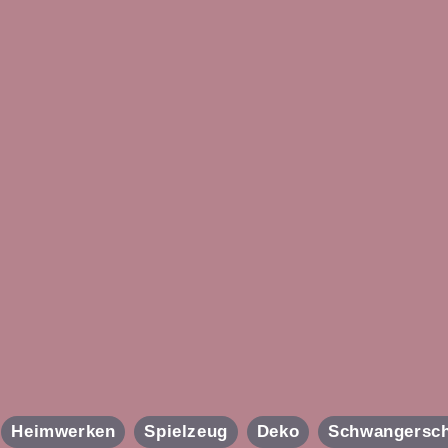
Heimwerken
Spielzeug
Deko
Schwangersch