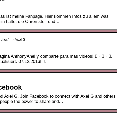
 Das ist meine Fanpage. Hier kommen Infos zu allem was
in haltet die Ohren steif und…
tler/in › Axel G.
gina AnthonyAnel y comparte para mas videos! 󰤥 · 󰤦 · 󰤧.
ualisiert. 07.12.2016󰞋󰟠.
acebook
ed Axel G. Join Facebook to connect with Axel G and others
people the power to share and…