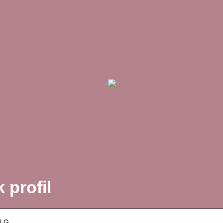
 profil
l G