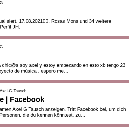
 G
ktualisiert. 17.08.2021󰞋󰟠. Rosas Mons und 34 weitere
 Perfil JH.
 G
A chic@s soy axel y estoy empezando en esto xb tengo 23
royecto de música , espero me…
› Axel-G-Tausch
le | Facebook
amen Axel G Tausch anzeigen. Tritt Facebook bei, um dich
 Personen, die du kennen könntest, zu…