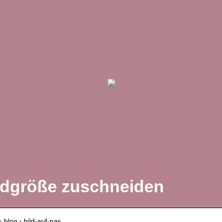
ildgröße zuschneiden
 › blog › bild-auf-pas…