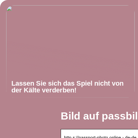
Lassen Sie sich das Spiel nicht von
der Kälte verderben!
Bild auf passb
http s://passport-photo.online › de-de