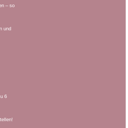
en – so
ön und
zu 6
ellen!