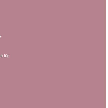
e
b für