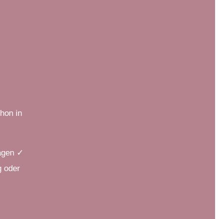
hon in
agen ✓
 oder