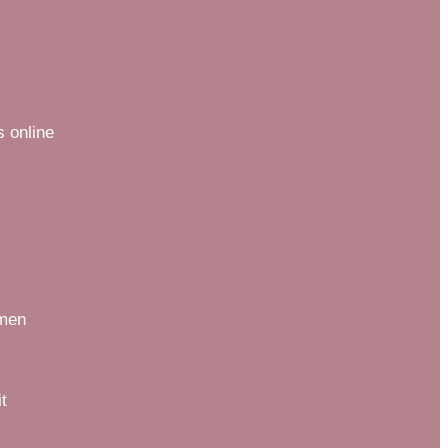
 online
amen
t