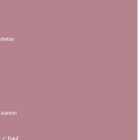
rfekte
 kannst
u ✓ Kauf