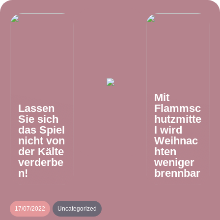
Mit
Lassen
Flammsc
Sie sich
hutzmitte
das Spiel
l wird
nicht von
Weihnac
der Kälte
hten
verderbe
weniger
n!
brennbar
17/07/2022
Uncategorized