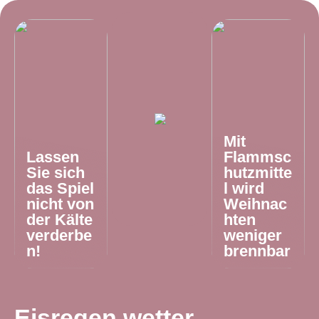
Mit
Lassen
Flammsc
Sie sich
hutzmitte
das Spiel
l wird
nicht von
Weihnac
der Kälte
hten
verderbe
weniger
n!
brennbar
Eisregen wetter