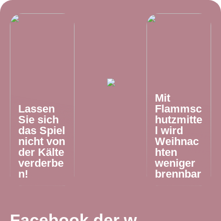
Mit
Lassen
Flammsc
Sie sich
hutzmitte
das Spiel
l wird
nicht von
Weihnac
der Kälte
hten
verderbe
weniger
n!
brennbar
Facebook der w