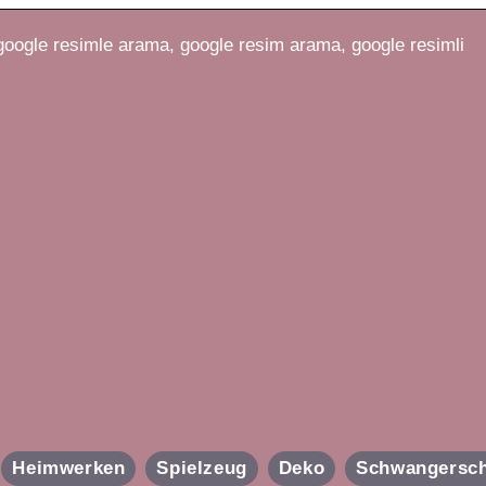
oogle resimle arama, google resim arama, google resimli
Heimwerken
Spielzeug
Deko
Schwangersch