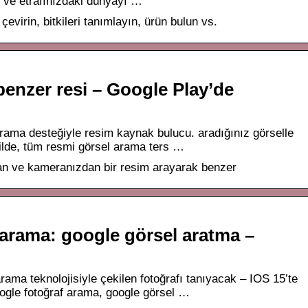
lir ve etrafınızdaki dünyayı …
evirin, bitkileri tanımlayın, ürün bulun vs.
benzer resi – Google Play’de
arama desteğiyle resim kaynak bulucu. aradığınız görselle
kilde, tüm resmi görsel arama ters …
an ve kameranızdan bir resim arayarak benzer
 arama: google görsel aratma –
ama teknolojisiyle çekilen fotoğrafı tanıyacak – IOS 15’te
oogle fotoğraf arama, google görsel …