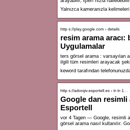
arayabilir, işleri hızla halledebi
Yalnızca kameranızla kelimeleri ç
http s://play.google.com › details
resim arama aracı: 
Uygulamalar
ters görsel arama : varsayılan 
ilgili tüm resimleri arayacak şe
keword tarafından telefonunuzd
http s://adorqiv.esportell.es › tr-tr-1…
Google dan resimli
Esportell
vor 4 Tagen — Google, resimli ar
görsel arama nasıl kullanılır. G