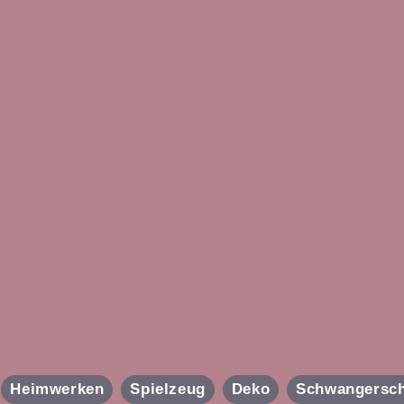
Heimwerken
Spielzeug
Deko
Schwangersch