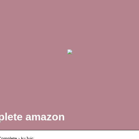
plete amazon
-Complete › k=Juic…