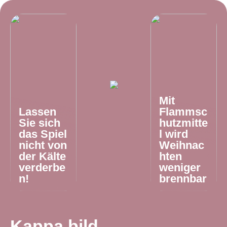
Mit
Lassen
Flammsc
Sie sich
hutzmitte
das Spiel
l wird
nicht von
Weihnac
der Kälte
hten
verderbe
weniger
n!
brennbar
Kappa bild