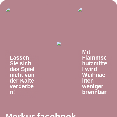
Mit
Lassen
Flammsc
Sie sich
hutzmitte
das Spiel
l wird
nicht von
Weihnac
der Kälte
hten
verderbe
weniger
n!
brennbar
Merkur facebook