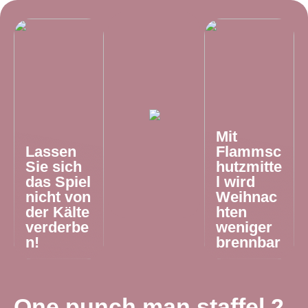
Mit
Lassen
Flammsc
Sie sich
hutzmitte
das Spiel
l wird
nicht von
Weihnac
der Kälte
hten
verderbe
weniger
n!
brennbar
One punch man staffel 2