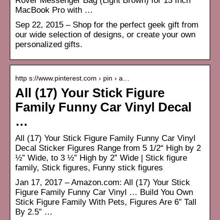
Rover Messenger Bag (Light Brown) for 13 Inch
MacBook Pro with …
Sep 22, 2015 – Shop for the perfect geek gift from
our wide selection of designs, or create your own
personalized gifts.
http s://www.pinterest.com › pin › a…
All (17) Your Stick Figure
Family Funny Car Vinyl Decal
…
All (17) Your Stick Figure Family Funny Car Vinyl
Decal Sticker Figures Range from 5 1/2“ High by 2
½” Wide, to 3 ½” High by 2” Wide | Stick figure
family, Stick figures, Funny stick figures
Jan 17, 2017 – Amazon.com: All (17) Your Stick
Figure Family Funny Car Vinyl … Build You Own
Stick Figure Family With Pets, Figures Are 6″ Tall
By 2.5″ …