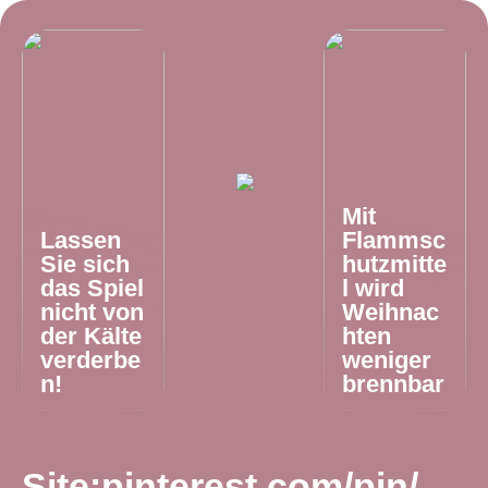
Mit
Lassen
Flammsc
Sie sich
hutzmitte
das Spiel
l wird
nicht von
Weihnac
der Kälte
hten
verderbe
weniger
n!
brennbar
Site:pinterest.com/pin/