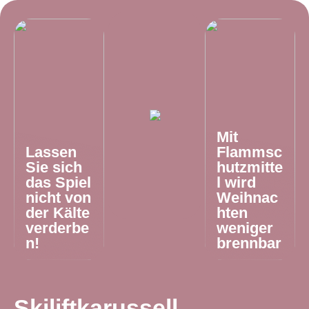
Mit
Lassen
Flammsc
Sie sich
hutzmitte
das Spiel
l wird
nicht von
Weihnac
der Kälte
hten
verderbe
weniger
n!
brennbar
Skiliftkarussell