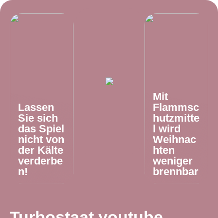
Mit
Lassen
Flammsc
Sie sich
hutzmitte
das Spiel
l wird
nicht von
Weihnac
der Kälte
hten
verderbe
weniger
n!
brennbar
Turbostaat youtube