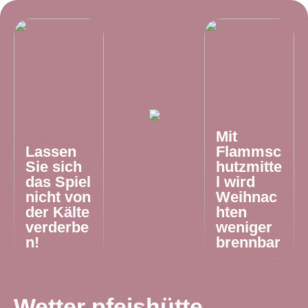
Mit
Lassen
Flammsc
Sie sich
hutzmitte
das Spiel
l wird
nicht von
Weihnac
der Kälte
hten
verderbe
weniger
n!
brennbar
Wetter pfeishütte