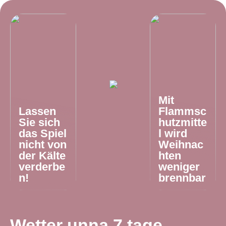
Mit
Lassen
Flammsc
Sie sich
hutzmitte
das Spiel
l wird
nicht von
Weihnac
der Kälte
hten
verderbe
weniger
n!
brennbar
Wetter unna 7 tage