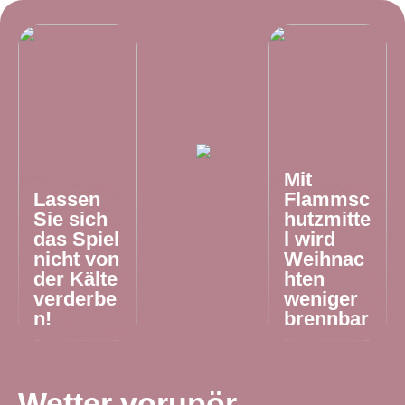
Mit
Lassen
Flammsc
Sie sich
hutzmitte
das Spiel
l wird
nicht von
Weihnac
der Kälte
hten
verderbe
weniger
n!
brennbar
Wetter vorupör