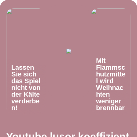
Mit
Lassen
Flammsc
Sie sich
hutzmitte
das Spiel
l wird
nicht von
Weihnac
der Kälte
hten
verderbe
weniger
n!
brennbar
Youtube lusor koeffizient